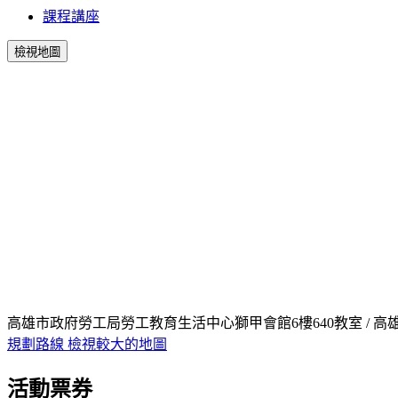
課程講座
檢視地圖
高雄市政府勞工局勞工教育生活中心獅甲會館6樓640教室 / 高
規劃路線
檢視較大的地圖
活動票券