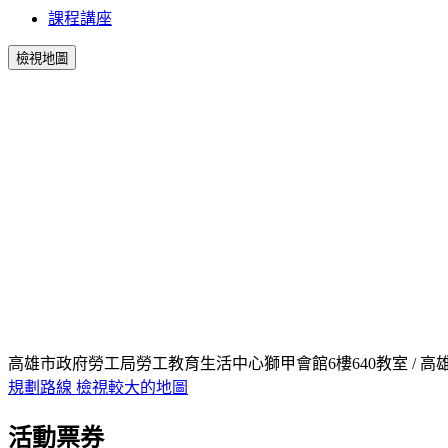
課程講座
檢視地圖
高雄市政府勞工局勞工教育生活中心獅甲會館6樓640教室 / 高
規劃路線
檢視較大的地圖
活動票券