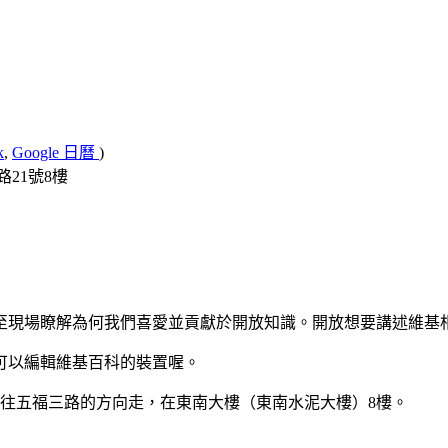
k
,
Google 日曆
)
21號8樓
至現場瞭解為何我們喜愛並貢獻於開放知識。開放想要講述維基
可以編輯維基百科的裝置喔。
往五福三路的方向走，在東南大樓（東南水泥大樓）8樓。