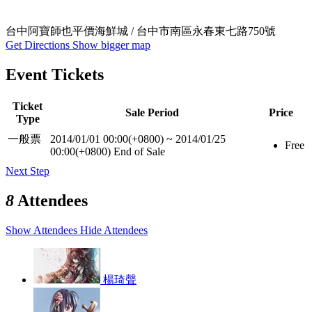
台中阿寶師也平價海鮮城 / 台中市南區永春東七路750號
Get Directions
Show bigger map
Event Tickets
Ticket
Sale Period
Price
Type
一般票
2014/01/01 00:00(+0800)
~
2014/01/25
Free
00:00(+0800)
End of Sale
Next Step
8
Attendees
Show Attendees
Hide Attendees
楊琦聲