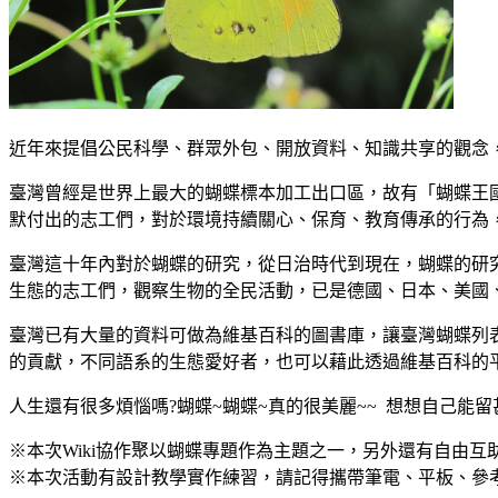
近年來提倡公民科學、群眾外包、開放資料、知識共享的觀念
臺灣曾經是世界上最大的蝴蝶標本加工出口區，故有「蝴蝶王
默付出的志工們，對於環境持續關心、保育、教育傳承的行為
臺灣這十年內對於蝴蝶的研究，從日治時代到現在，蝴蝶的研
生態的志工們，觀察生物的全民活動，已是德國、日本、美國、
臺灣已有大量的資料可做為維基百科的圖書庫，讓臺灣蝴蝶列
的貢獻，不同語系的生態愛好者，也可以藉此透過維基百科的
人生還有很多煩惱嗎?蝴蝶~蝴蝶~真的很美麗~~ 想想自己能
※本次Wiki協作聚以蝴蝶專題作為主題之一，另外還有自由
※本次活動有設計教學實作練習，請記得攜帶筆電、平板、參