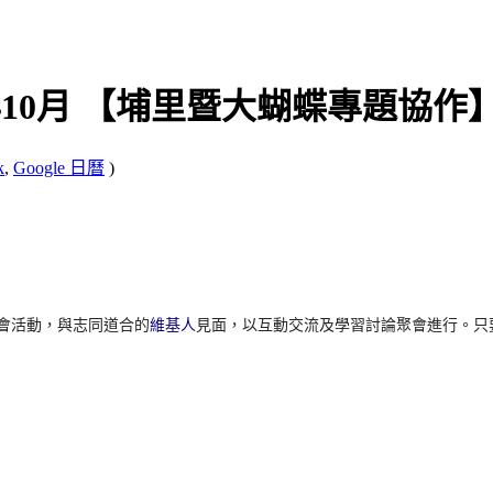
4年10月 【埔里暨大蝴蝶專題協作
k
,
Google 日曆
)
會活動，與志同道合的
維基人
見面，以互動交流及學習討論聚會進行。只