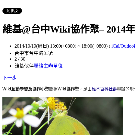
維基@台中Wiki協作聚– 201
2014/10/19(周日) 13:00(+0800)
~
18:00(+0800)
(
iCal/Outloo
台中市台中路81號
2 / 30
維基伙伴
聯絡主辦單位
下一步
Wiki互動學習及協作小聚
簡稱
Wiki協作聚
，是由
維基百科社群
舉辦的聚