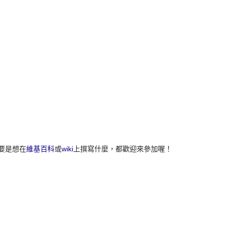
】
要是想在
維基百科
或
wiki
上撰寫什麼，都歡迎來參加喔！