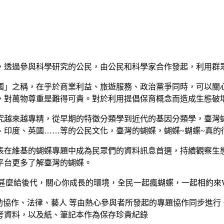
，透過參與科學研究的公民，由公民和科學家合作發起，利用群
國」之稱，在乎於商業利益、旅遊服務、政治黨爭同時，可以關
，對萬物尊重是難得可貴。對於利用提倡保育概念而造成生態破
究越來越專精，從早期的特徵分類學到近代的基因分類學，臺灣
印度、英國……等的公民文化，臺灣的蝴蝶，蝴蝶~蝴蝶~真的很
表在維基的蝴蝶專題中成為民眾們的資料訊息首選，持續觀察生
平台更多了解臺灣的蝴蝶。
留甚麼給後代，關心你成長的環境，全民一起瘋蝴蝶，一起相約來W
互助協作、法律、藝人 等由熱心參與者所發起的專題協作同步進行
考資料，以及紙、筆記本作為保存珍貴紀錄